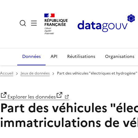
RÉPUBLIQUE
FRANÇAISE
Données
API
Réutilisations
Organisations
Accueil
Jeux de données
Part des véhicules "électriques et hydrogène" 
Explorer les données
Part des véhicules "éle
immatriculations de véh