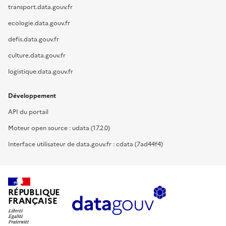
transport.data.gouv.fr
ecologie.data.gouv.fr
defis.data.gouv.fr
culture.data.gouv.fr
logistique.data.gouv.fr
Développement
API du portail
Moteur open source : udata (17.2.0)
Interface utilisateur de data.gouv.fr : cdata (7ad44f4)
RÉPUBLIQUE
FRANÇAISE