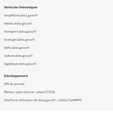
Verticales thématiques
simplifions.data.gouv.fr
meteo.data.gouv.fr
transport.data.gouv.fr
ecologie.data.gouv.fr
defis.data.gouv.fr
culture.data.gouv.fr
logistique.data.gouv.fr
Développement
API du portail
Moteur open source : udata (17.2.0)
Interface utilisateur de data.gouv.fr : cdata (7ad44f4)