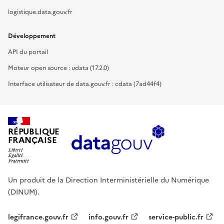
logistique.data.gouv.fr
Développement
API du portail
Moteur open source : udata (17.2.0)
Interface utilisateur de data.gouv.fr : cdata (7ad44f4)
RÉPUBLIQUE
FRANÇAISE
Un produit de la Direction Interministérielle du Numérique
(DINUM).
legifrance.gouv.fr
info.gouv.fr
service-public.fr