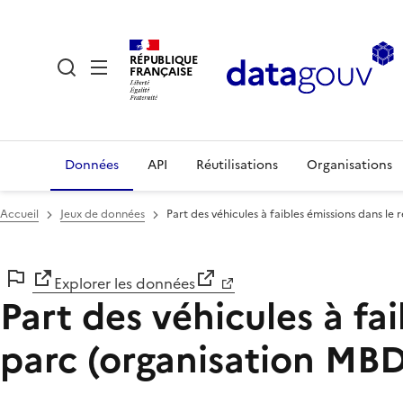
RÉPUBLIQUE
FRANÇAISE
Données
API
Réutilisations
Organisations
Accueil
Jeux de données
Part des véhicules à faibles émissions dans l
Explorer les données
Part des véhicules à fa
parc (organisation MB