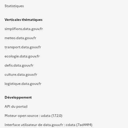
Statistiques
Verticales thématiques
simplifions.data.gouv.fr
meteo.data.gouv.fr
transport.data.gouv.fr
ecologie.data.gouv.fr
defis.data.gouv.fr
culture.data.gouv.fr
logistique.data.gouv.fr
Développement
API du portail
Moteur open source : udata (17.2.0)
Interface utilisateur de data.gouv.fr : cdata (7ad44f4)