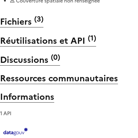
Couverture spatiale non renseignée
(
3
)
Fichiers
(
1
)
Réutilisations et API
(
0
)
Discussions
Ressources communautaires
Informations
1 API