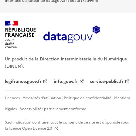
Interface utilisateur de data.gouv.fr : cdata (7ad44f4)
RÉPUBLIQUE
FRANÇAISE
Un produit de la Direction Interministérielle du Numérique
(DINUM).
legifrance.gouv.fr
info.gouv.fr
service-public.fr
Licences
Modalités d'utilisation
Politique de confidentialité
Mentions
légales
Accessibilité : partiellement conforme
Sauf indication contraire, tout le contenu de ce site est disponible sous
la licence
Open Licence 2.0