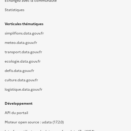
Échangez avec la communauté
Statistiques
Verticales thématiques
simplifions.data.gouv.fr
meteo.data.gouv.fr
transport.data.gouv.fr
ecologie.data.gouv.fr
defis.data.gouv.fr
culture.data.gouv.fr
logistique.data.gouv.fr
Développement
API du portail
Moteur open source : udata (17.2.0)