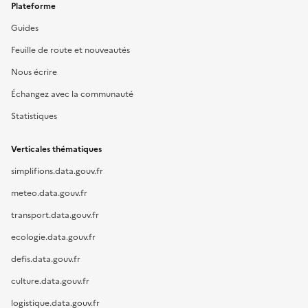
Plateforme
Guides
Feuille de route et nouveautés
Nous écrire
Échangez avec la communauté
Statistiques
Verticales thématiques
simplifions.data.gouv.fr
meteo.data.gouv.fr
transport.data.gouv.fr
ecologie.data.gouv.fr
defis.data.gouv.fr
culture.data.gouv.fr
logistique.data.gouv.fr