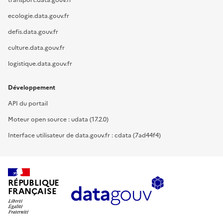
transport.data.gouv.fr
ecologie.data.gouv.fr
defis.data.gouv.fr
culture.data.gouv.fr
logistique.data.gouv.fr
Développement
API du portail
Moteur open source : udata (17.2.0)
Interface utilisateur de data.gouv.fr : cdata (7ad44f4)
RÉPUBLIQUE
FRANÇAISE