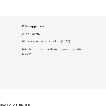
Développement
API du portail
Moteur open source : udata (17.2.0)
Interface utilisateur de data.gouv.fr : cdata
(7ad44f4)
 Numérique (DINUM).