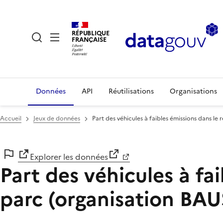
RÉPUBLIQUE
FRANÇAISE
Données
API
Réutilisations
Organisations
Accueil
Jeux de données
Part des véhicules à faibles émissions dans
Explorer les données
Part des véhicules à fa
parc (organisation B