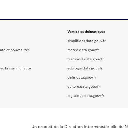
Verticales thématiques
simplifions.data.gouv.fr
oute et nouveautés
meteo.data.gouv.fr
transport.data.gouv.fr
vec la communauté
ecologie.data.gouv.fr
defis.data.gouv.fr
culture.data.gouv.fr
logistique.data.gouv.fr
Un produit de la Direction Interministérielle du