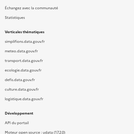
Échangez avec la communauté
Statistiques
Verticales thématiques
simplifions.data.gouv.fr
meteo.data.gouv.fr
transport.data.gouv.fr
ecologie.data.gouv.fr
defis.data.gouv.fr
culture.data.gouv.fr
logistique.data.gouv.fr
Développement
API du portail
Moteur open source : udata (17.2.0)