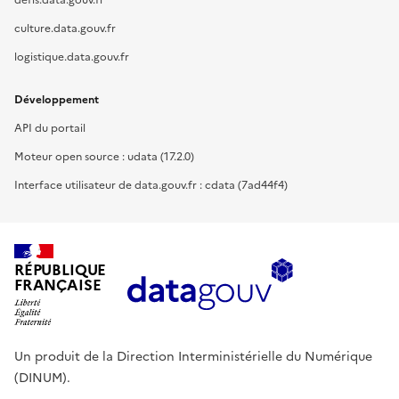
defis.data.gouv.fr
culture.data.gouv.fr
logistique.data.gouv.fr
Développement
API du portail
Moteur open source : udata (17.2.0)
Interface utilisateur de data.gouv.fr : cdata (7ad44f4)
RÉPUBLIQUE
FRANÇAISE
Un produit de la Direction Interministérielle du Numérique
(DINUM).