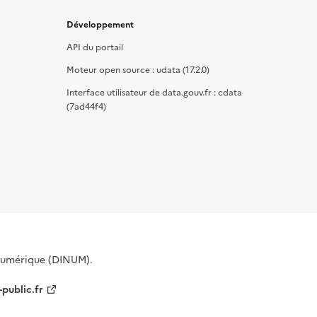
Développement
API du portail
Moteur open source : udata (17.2.0)
Interface utilisateur de data.gouv.fr : cdata
(7ad44f4)
 Numérique (DINUM).
-public.fr