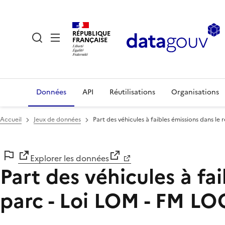
RÉPUBLIQUE
FRANÇAISE
Données
API
Réutilisations
Organisations
Accueil
Jeux de données
Part des véhicules à faibles émissions dans l
Explorer les données
Part des véhicules à fa
parc - Loi LOM - FM LO