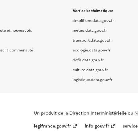
Verticales thématiques
simplifions.data.gouv.fr
oute et nouveautés
meteo.data.gouv.fr
transport.data.gouv.fr
vec la communauté
ecologie.data.gouv.fr
defis.data.gouv.fr
culture.data.gouv.fr
logistique.data.gouv.fr
Un produit de la Direction Interministérielle du
legifrance.gouv.fr
info.gouv.fr
service