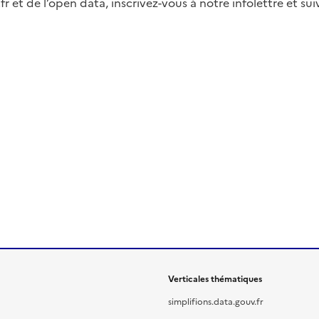
fr et de l’open data, inscrivez-vous à notre infolettre et s
Verticales thématiques
simplifions.data.gouv.fr