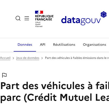
RÉPUBLIQUE
FRANÇAISE
Données
API
Réutilisations
Organisations
Accueil
Jeux de données
Part des véhicules à faibles émissions dans le
Part des véhicules à fa
parc (Crédit Mutuel Le