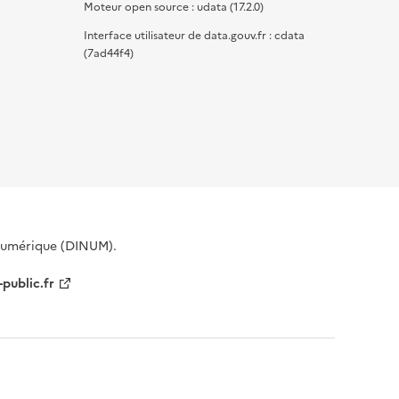
Moteur open source : udata (17.2.0)
Interface utilisateur de data.gouv.fr : cdata
(7ad44f4)
 Numérique (DINUM).
-public.fr