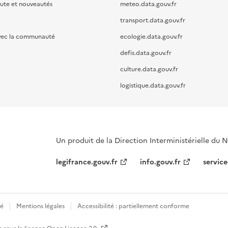
oute et nouveautés
meteo.data.gouv.fr
transport.data.gouv.fr
vec la communauté
ecologie.data.gouv.fr
defis.data.gouv.fr
culture.data.gouv.fr
logistique.data.gouv.fr
Un produit de la Direction Interministérielle du
legifrance.gouv.fr
info.gouv.fr
service
té
Mentions légales
Accessibilité : partiellement conforme