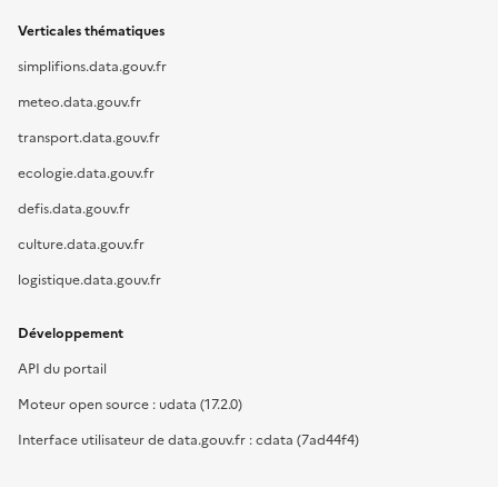
Verticales thématiques
simplifions.data.gouv.fr
meteo.data.gouv.fr
transport.data.gouv.fr
ecologie.data.gouv.fr
defis.data.gouv.fr
culture.data.gouv.fr
logistique.data.gouv.fr
Développement
API du portail
Moteur open source : udata (17.2.0)
Interface utilisateur de data.gouv.fr : cdata (7ad44f4)