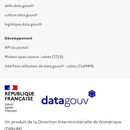
defis.data.gouv.fr
culture.data.gouv.fr
logistique.data.gouv.fr
Développement
API du portail
Moteur open source : udata (17.2.0)
Interface utilisateur de data.gouv.fr : cdata (7ad44f4)
RÉPUBLIQUE
FRANÇAISE
Un produit de la Direction Interministérielle du Numérique
(DINUM).