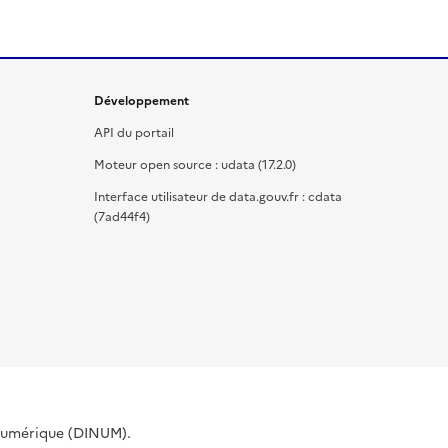
Développement
API du portail
Moteur open source : udata (17.2.0)
Interface utilisateur de data.gouv.fr : cdata
(7ad44f4)
 Numérique (DINUM).