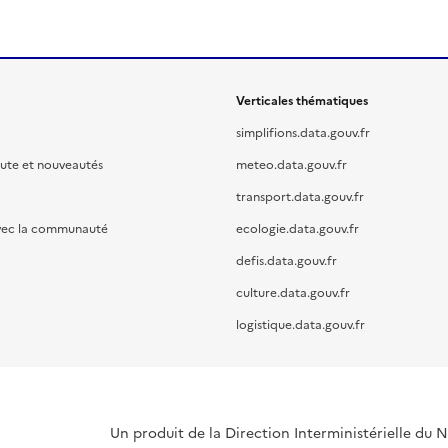
Verticales thématiques
simplifions.data.gouv.fr
oute et nouveautés
meteo.data.gouv.fr
transport.data.gouv.fr
vec la communauté
ecologie.data.gouv.fr
defis.data.gouv.fr
culture.data.gouv.fr
logistique.data.gouv.fr
Un produit de la Direction Interministérielle du