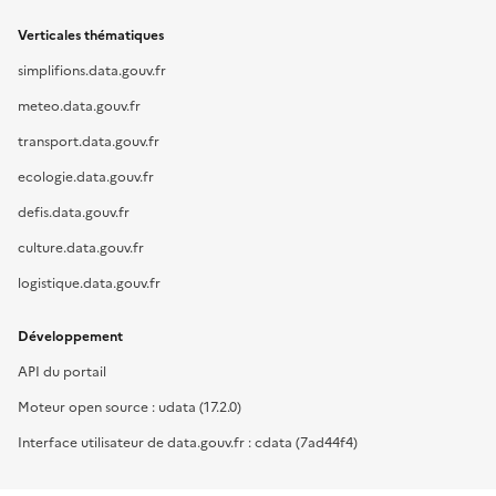
Verticales thématiques
simplifions.data.gouv.fr
meteo.data.gouv.fr
transport.data.gouv.fr
ecologie.data.gouv.fr
defis.data.gouv.fr
culture.data.gouv.fr
logistique.data.gouv.fr
Développement
API du portail
Moteur open source : udata (17.2.0)
Interface utilisateur de data.gouv.fr : cdata (7ad44f4)