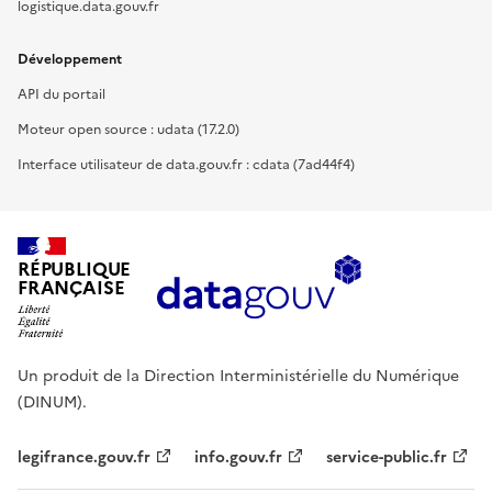
logistique.data.gouv.fr
Développement
API du portail
Moteur open source : udata (17.2.0)
Interface utilisateur de data.gouv.fr : cdata (7ad44f4)
RÉPUBLIQUE
FRANÇAISE
Un produit de la Direction Interministérielle du Numérique
(DINUM).
legifrance.gouv.fr
info.gouv.fr
service-public.fr