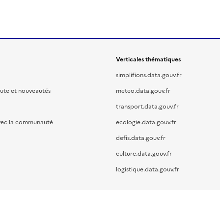
Verticales thématiques
simplifions.data.gouv.fr
oute et nouveautés
meteo.data.gouv.fr
transport.data.gouv.fr
vec la communauté
ecologie.data.gouv.fr
defis.data.gouv.fr
culture.data.gouv.fr
logistique.data.gouv.fr