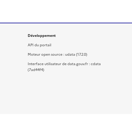
Développement
API du portail
Moteur open source : udata (17.2.0)
Interface utilisateur de data.gouv.fr : cdata
(7ad44f4)