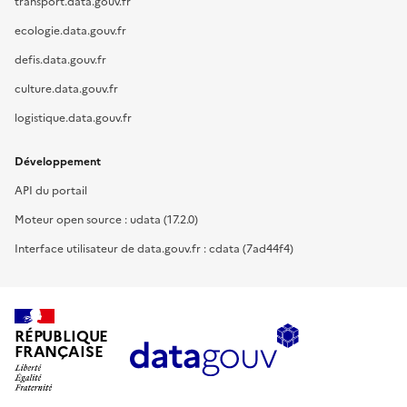
transport.data.gouv.fr
ecologie.data.gouv.fr
defis.data.gouv.fr
culture.data.gouv.fr
logistique.data.gouv.fr
Développement
API du portail
Moteur open source : udata (17.2.0)
Interface utilisateur de data.gouv.fr : cdata (7ad44f4)
RÉPUBLIQUE
FRANÇAISE