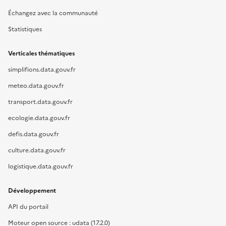
Échangez avec la communauté
Statistiques
Verticales thématiques
simplifions.data.gouv.fr
meteo.data.gouv.fr
transport.data.gouv.fr
ecologie.data.gouv.fr
defis.data.gouv.fr
culture.data.gouv.fr
logistique.data.gouv.fr
Développement
API du portail
Moteur open source : udata (17.2.0)