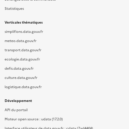
Statistiques
Verticales thématiques
simplifions.data.gouv.fr
meteo.data.gouv.fr
transport.data.gouv.fr
ecologie.data.gouv.fr
defis.data.gouv.fr
culture.data.gouv.fr
logistique.data.gouv.fr
Développement
API du portail
Moteur open source : udata (17.2.0)
Interface utilisateur de data.gouv.fr : cdata (7ad44f4)