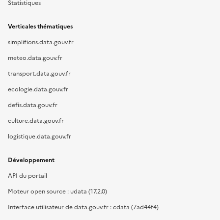
Statistiques
Verticales thématiques
simplifions.data.gouv.fr
meteo.data.gouv.fr
transport.data.gouv.fr
ecologie.data.gouv.fr
defis.data.gouv.fr
culture.data.gouv.fr
logistique.data.gouv.fr
Développement
API du portail
Moteur open source : udata (17.2.0)
Interface utilisateur de data.gouv.fr : cdata (7ad44f4)