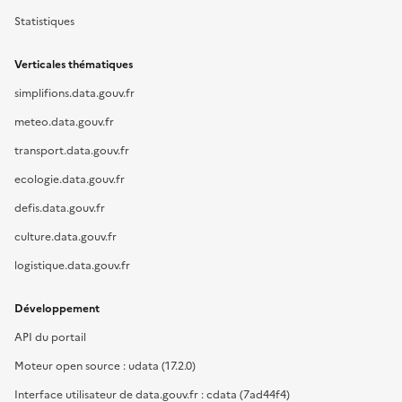
Statistiques
Verticales thématiques
simplifions.data.gouv.fr
meteo.data.gouv.fr
transport.data.gouv.fr
ecologie.data.gouv.fr
defis.data.gouv.fr
culture.data.gouv.fr
logistique.data.gouv.fr
Développement
API du portail
Moteur open source : udata (17.2.0)
Interface utilisateur de data.gouv.fr : cdata (7ad44f4)