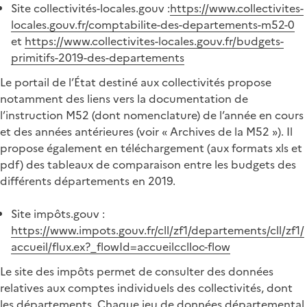
Site collectivités-locales.gouv :
https://www.collectivites-
locales.gouv.fr/comptabilite-des-departements-m52-0
et
https://www.collectivites-locales.gouv.fr/budgets-
primitifs-2019-des-departements
Le portail de l’État destiné aux collectivités propose
notamment des liens vers la documentation de
l’instruction M52 (dont nomenclature) de l’année en cours
et des années antérieures (voir « Archives de la M52 »). Il
propose également en téléchargement (aux formats xls et
pdf) des tableaux de comparaison entre les budgets des
différents départements en 2019.
Site impôts.gouv :
https://www.impots.gouv.fr/cll/zf1/departements/cll/zf1/
accueil/flux.ex?_flowId=accueilcclloc-flow
Le site des impôts permet de consulter des données
relatives aux comptes individuels des collectivités, dont
les départements. Chaque jeu de données départemental