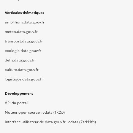
Verticales thématiques
simplifions.data.gouv.fr
meteo.data.gouv.fr
transport.data.gouv.fr
ecologie.data.gouv.fr
defis.data.gouv.fr
culture.data.gouv.fr
logistique.data.gouv.fr
Développement
API du portail
Moteur open source : udata (17.2.0)
Interface utilisateur de data.gouv.fr : cdata (7ad44f4)