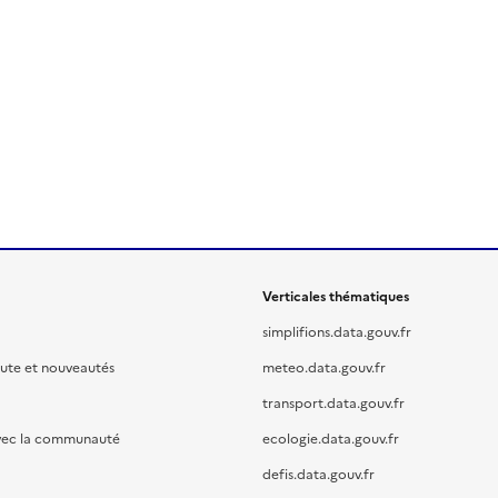
Verticales thématiques
simplifions.data.gouv.fr
oute et nouveautés
meteo.data.gouv.fr
transport.data.gouv.fr
vec la communauté
ecologie.data.gouv.fr
defis.data.gouv.fr