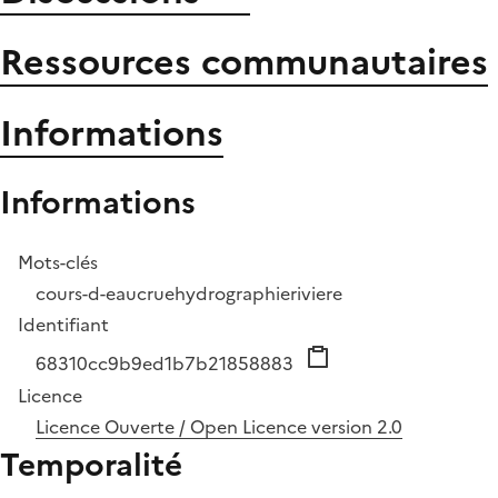
Ressources communautaires
Informations
Informations
Mots-clés
cours-d-eau
crue
hydrographie
riviere
Identifiant
68310cc9b9ed1b7b21858883
Licence
Licence Ouverte / Open Licence version 2.0
Temporalité