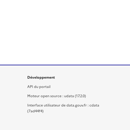
Développement
API du portail
Moteur open source : udata (17.2.0)
Interface utilisateur de data.gouv.fr : cdata
(7ad44f4)