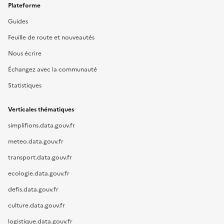
Plateforme
Guides
Feuille de route et nouveautés
Nous écrire
Échangez avec la communauté
Statistiques
Verticales thématiques
simplifions.data.gouv.fr
meteo.data.gouv.fr
transport.data.gouv.fr
ecologie.data.gouv.fr
defis.data.gouv.fr
culture.data.gouv.fr
logistique.data.gouv.fr