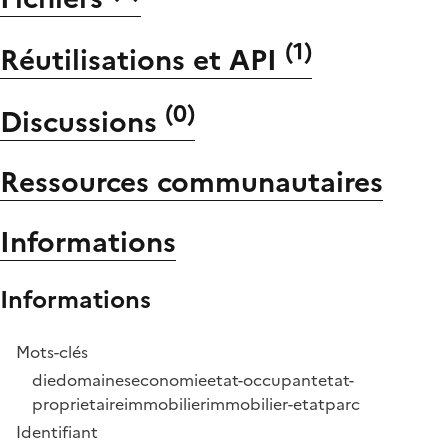
(
1
)
Réutilisations et API
(
0
)
Discussions
Ressources communautaires
Informations
Informations
Mots-clés
die
domaines
economie
etat-occupant
etat-
proprietaire
immobilier
immobilier-etat
parc
Identifiant