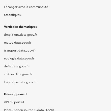
Échangez avec la communauté
Statistiques
Verticales thématiques
simplifions.data.gouv.fr
meteo.data.gouv.fr
transport.data.gouv.fr
ecologie.data.gouv.fr
defis.data.gouv.fr
culture.data.gouv.fr
logistique.data.gouv.fr
Développement
API du portail
Moteur open source : udata (17.2.0)