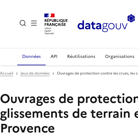
RÉPUBLIQUE
FRANÇAISE
Données
API
Réutilisations
Organisations
Accueil
Jeux de données
Ouvrages de protection contre les crues, les 
Ouvrages de protection 
glissements de terrain 
Provence