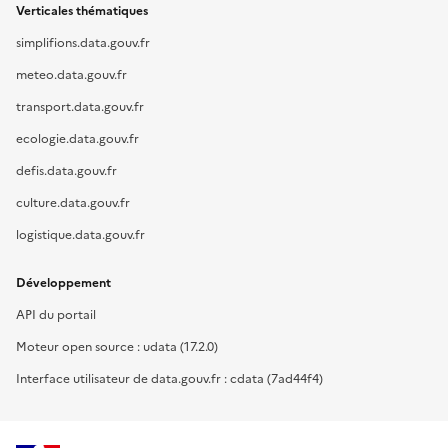
Verticales thématiques
simplifions.data.gouv.fr
meteo.data.gouv.fr
transport.data.gouv.fr
ecologie.data.gouv.fr
defis.data.gouv.fr
culture.data.gouv.fr
logistique.data.gouv.fr
Développement
API du portail
Moteur open source : udata (17.2.0)
Interface utilisateur de data.gouv.fr : cdata (7ad44f4)