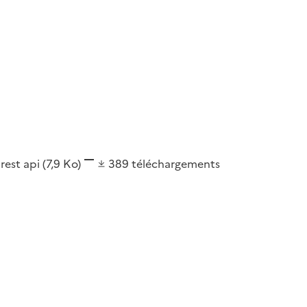
 rest api
(7,9 Ko)
389
téléchargements