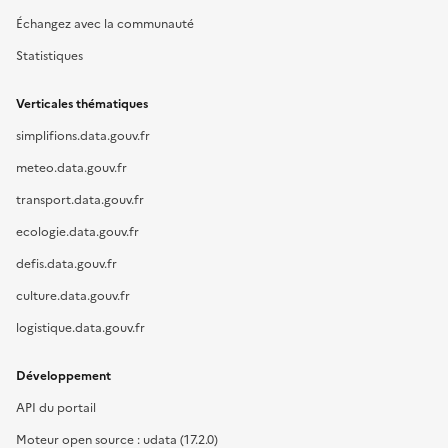
Échangez avec la communauté
Statistiques
Verticales thématiques
simplifions.data.gouv.fr
meteo.data.gouv.fr
transport.data.gouv.fr
ecologie.data.gouv.fr
defis.data.gouv.fr
culture.data.gouv.fr
logistique.data.gouv.fr
Développement
API du portail
Moteur open source : udata (17.2.0)