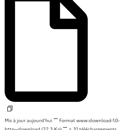
Mis à jour aujourd’hui
Format
www:download-1.0-
http--download
(22,3 Ko)
31
téléchargements