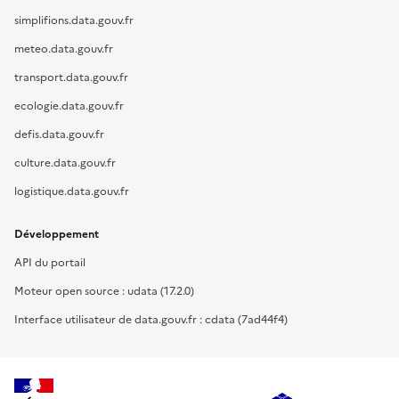
simplifions.data.gouv.fr
meteo.data.gouv.fr
transport.data.gouv.fr
ecologie.data.gouv.fr
defis.data.gouv.fr
culture.data.gouv.fr
logistique.data.gouv.fr
Développement
API du portail
Moteur open source : udata (17.2.0)
Interface utilisateur de data.gouv.fr : cdata (7ad44f4)