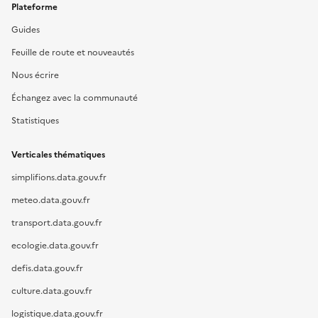
Plateforme
Guides
Feuille de route et nouveautés
Nous écrire
Échangez avec la communauté
Statistiques
Verticales thématiques
simplifions.data.gouv.fr
meteo.data.gouv.fr
transport.data.gouv.fr
ecologie.data.gouv.fr
defis.data.gouv.fr
culture.data.gouv.fr
logistique.data.gouv.fr