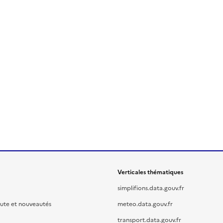
Verticales thématiques
simplifions.data.gouv.fr
oute et nouveautés
meteo.data.gouv.fr
transport.data.gouv.fr