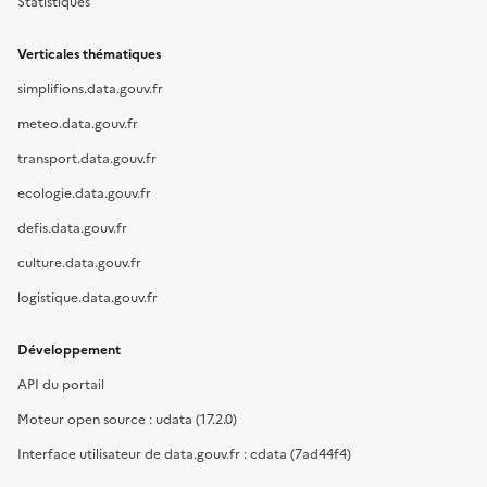
Statistiques
Verticales thématiques
simplifions.data.gouv.fr
meteo.data.gouv.fr
transport.data.gouv.fr
ecologie.data.gouv.fr
defis.data.gouv.fr
culture.data.gouv.fr
logistique.data.gouv.fr
Développement
API du portail
Moteur open source : udata (17.2.0)
Interface utilisateur de data.gouv.fr : cdata (7ad44f4)