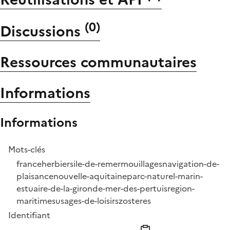
(
0
)
Discussions
Ressources communautaires
Informations
Informations
Mots-clés
france
herbiers
ile-de-re
mer
mouillages
navigation-de-
plaisance
nouvelle-aquitaine
parc-naturel-marin-
estuaire-de-la-gironde-mer-des-pertuis
region-
maritimes
usages-de-loisirs
zosteres
Identifiant