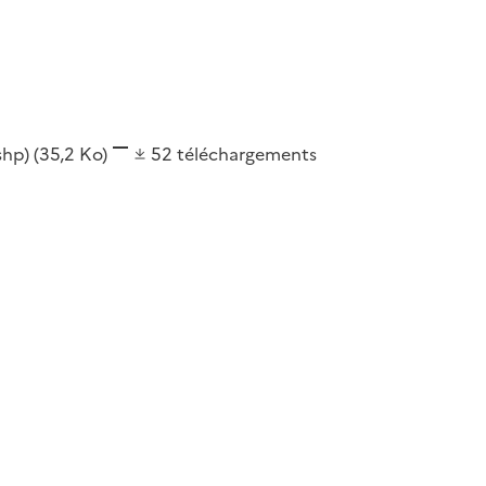
(shp)
(35,2 Ko)
52
téléchargements