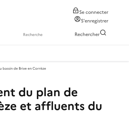
Se connecter
S'enregistrer
Rechercher
u bassin de Brive en Corrèze
ent du plan de
èze et affluents du