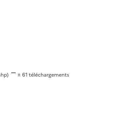
(shp)
61
téléchargements