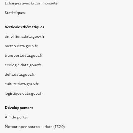
Échangez avec la communauté
Statistiques
Verticales thématiques
simplifions.data.gouv.fr
meteo.data.gouv.fr
transport.data.gouv.fr
ecologie.data.gouv.fr
defis.data.gouv.fr
culture.data.gouv.fr
logistique.data.gouv.fr
Développement
API du portail
Moteur open source : udata (17.2.0)