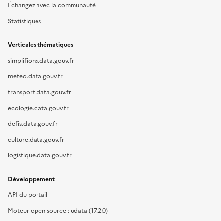
Échangez avec la communauté
Statistiques
Verticales thématiques
simplifions.data.gouv.fr
meteo.data.gouv.fr
transport.data.gouv.fr
ecologie.data.gouv.fr
defis.data.gouv.fr
culture.data.gouv.fr
logistique.data.gouv.fr
Développement
API du portail
Moteur open source : udata (17.2.0)