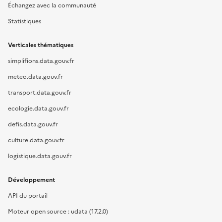
Échangez avec la communauté
Statistiques
Verticales thématiques
simplifions.data.gouv.fr
meteo.data.gouv.fr
transport.data.gouv.fr
ecologie.data.gouv.fr
defis.data.gouv.fr
culture.data.gouv.fr
logistique.data.gouv.fr
Développement
API du portail
Moteur open source : udata (17.2.0)