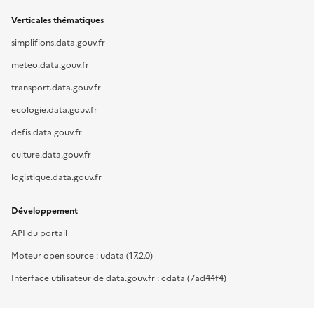
Verticales thématiques
simplifions.data.gouv.fr
meteo.data.gouv.fr
transport.data.gouv.fr
ecologie.data.gouv.fr
defis.data.gouv.fr
culture.data.gouv.fr
logistique.data.gouv.fr
Développement
API du portail
Moteur open source : udata (17.2.0)
Interface utilisateur de data.gouv.fr : cdata (7ad44f4)