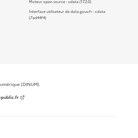
Moteur open source : udata (17.2.0)
Interface utilisateur de data.gouv.fr : cdata
(7ad44f4)
 Numérique (DINUM).
-public.fr