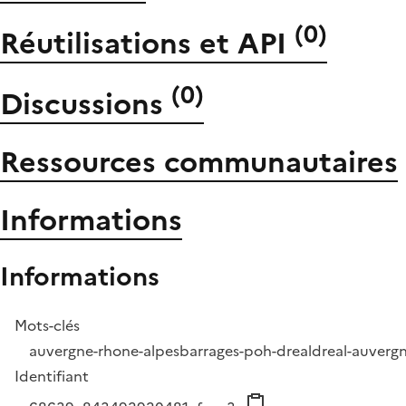
(
0
)
Réutilisations et API
(
0
)
Discussions
Ressources communautaires
Informations
Informations
Mots-clés
auvergne-rhone-alpes
barrages-poh-dreal
dreal-auverg
Identifiant