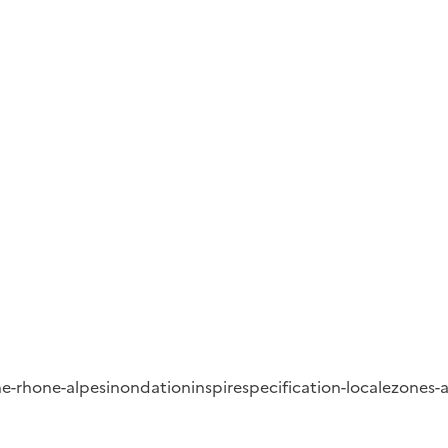
ne-rhone-alpes
inondation
inspire
specification-locale
zones-a