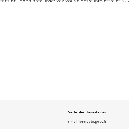
fr et de l’open data, inscrivez-vous à notre infolettre et s
Verticales thématiques
simplifions.data.gouv.fr