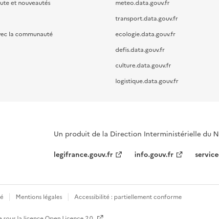
oute et nouveautés
meteo.data.gouv.fr
transport.data.gouv.fr
vec la communauté
ecologie.data.gouv.fr
defis.data.gouv.fr
culture.data.gouv.fr
logistique.data.gouv.fr
Un produit de la Direction Interministérielle du
legifrance.gouv.fr
info.gouv.fr
service
té
Mentions légales
Accessibilité : partiellement conforme
e sous la licence
Open Licence 2.0