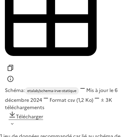
Schéma:
Mis à jour le 6
etalab/schema-irve-statique
décembre 2024
Format
csv
(1,2 Ko)
3K
téléchargements
Télécharger
1 jeu de données recommandé car lié au schéma de