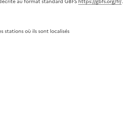
 décrite au format standard GBFS
https://gbfs.org/fr/
.
es stations où ils sont localisés