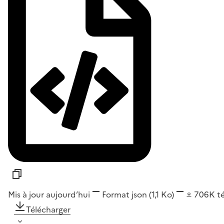
Mis à jour aujourd’hui
Format
json
(1,1 Ko)
706K
t
Télécharger