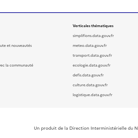
Verticales thématiques
simplifions.data.gouv.fr
oute et nouveautés
meteo.data.gouv.fr
transport.data.gouv.fr
vec la communauté
ecologie.data.gouv.fr
defis.data.gouv.fr
culture.data.gouv.fr
logistique.data.gouv.fr
Un produit de la Direction Interministérielle du