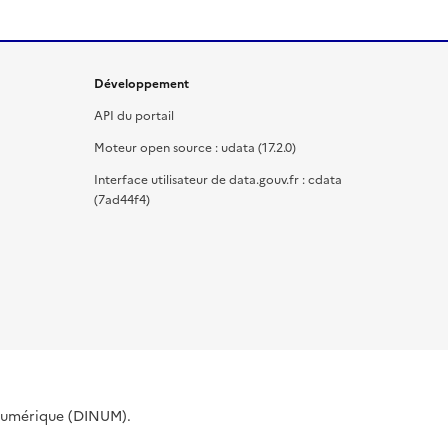
Développement
API du portail
Moteur open source : udata (17.2.0)
Interface utilisateur de data.gouv.fr : cdata
(7ad44f4)
 Numérique (DINUM).