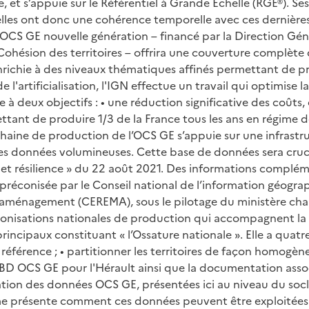
 et s’appuie sur le Référentiel à Grande Échelle (RGE®). Se
 elles ont donc une cohérence temporelle avec ces dernières
25, l’OCS GE nouvelle génération – financé par la Direction
ohésion des territoires – offrira une couverture complète d
ichie à des niveaux thématiques affinés permettant de pre
e l'artificialisation, l'IGN effectue un travail qui optimise
re à deux objectifs : • une réduction significative des coût
nt de produire 1/3 de la France tous les ans en régime de cr
 La chaine de production de l’OCS GE s’appuie sur une infras
données volumineuses. Cette base de données sera cruciale p
at et résilience » du 22 août 2021. Des informations complémen
réconisée par le Conseil national de l’information géogra
et l’aménagement (CEREMA), sous le pilotage du ministère c
nisations nationales de production qui accompagnent la n
rincipaux constituant « l’Ossature nationale ». Elle a quatre
référence ; • partitionner les territoires de façon homogène
 BD OCS GE pour l'Hérault ainsi que la documentation associ
isation des données OCS GE, présentées ici au niveau du soc
ième présente comment ces données peuvent être exploitées 