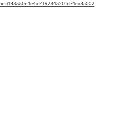
tories/193550c4e4af4f92845201d74ca8a002