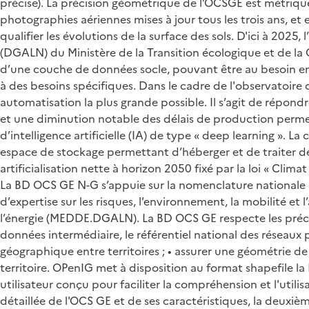
précise). La précision géométrique de l’OCSGE est métrique,
photographies aériennes mises à jour tous les trois ans, et
qualifier les évolutions de la surface des sols. D'ici à 20
(DGALN) du Ministère de la Transition écologique et de la C
d’une couche de données socle, pouvant être au besoin enr
à des besoins spécifiques. Dans le cadre de l'observatoire d
automatisation la plus grande possible. Il s’agit de répond
et une diminution notable des délais de production permetta
d’intelligence artificielle (IA) de type « deep learning ».
espace de stockage permettant d’héberger et de traiter des 
artificialisation nette à horizon 2050 fixé par la loi « Clim
La BD OCS GE N-G s’appuie sur la nomenclature nationale p
d’expertise sur les risques, l’environnement, la mobilité 
l’énergie (MEDDE.DGALN). La BD OCS GE respecte les préco
données intermédiaire, le référentiel national des réseaux p
géographique entre territoires ; • assurer une géométrie de 
territoire. OPenIG met à disposition au format shapefile la
utilisateur conçu pour faciliter la compréhension et l'util
détaillée de l'OCS GE et de ses caractéristiques, la deux