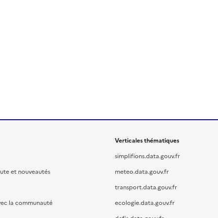
Verticales thématiques
simplifions.data.gouv.fr
oute et nouveautés
meteo.data.gouv.fr
transport.data.gouv.fr
vec la communauté
ecologie.data.gouv.fr