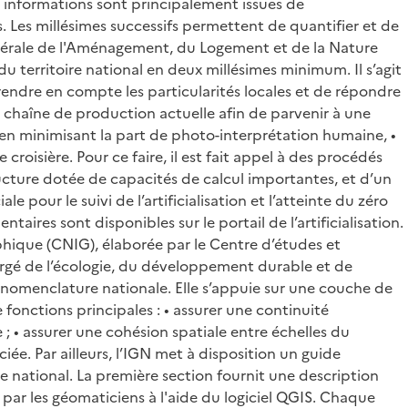
s informations sont principalement issues de
. Les millésimes successifs permettent de quantifier et de
 Générale de l'Aménagement, du Logement et de la Nature
u territoire national en deux millésimes minimum. Il s’agit
ndre en compte les particularités locales et de répondre
 la chaîne de production actuelle afin de parvenir à une
s, en minimisant la part de photo-interprétation humaine, •
oisière. Pour ce faire, il est fait appel à des procédés
tructure dotée de capacités de calcul importantes, et d’un
our le suivi de l’artificialisation et l’atteinte du zéro
taires sont disponibles sur le portail de l’artificialisation.
phique (CNIG), élaborée par le Centre d’études et
hargé de l’écologie, du développement durable et de
omenclature nationale. Elle s’appuie sur une couche de
 fonctions principales : • assurer une continuité
 ; • assurer une cohésion spatiale entre échelles du
ée. Par ailleurs, l’IGN met à disposition un guide
le national. La première section fournit une description
par les géomaticiens à l'aide du logiciel QGIS. Chaque