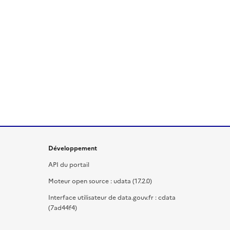
Développement
API du portail
Moteur open source : udata (17.2.0)
Interface utilisateur de data.gouv.fr : cdata
(7ad44f4)